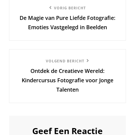
Berichtnavigatie
Vorige
VORIG BERICHT
De Magie van Pure Liefde Fotografie:
bericht
Emoties Vastgelegd in Beelden
Volgend
VOLGEND BERICHT
Ontdek de Creatieve Wereld:
Bericht
Kindercursus Fotografie voor Jonge
Talenten
Geef Een Reactie