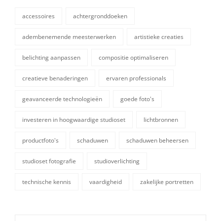
accessoires
achtergronddoeken
adembenemende meesterwerken
artistieke creaties
belichting aanpassen
compositie optimaliseren
creatieve benaderingen
ervaren professionals
geavanceerde technologieën
goede foto's
tags,
investeren in hoogwaardige studioset
lichtbronnen
productfoto's
schaduwen
schaduwen beheersen
studioset fotografie
studioverlichting
technische kennis
vaardigheid
zakelijke portretten