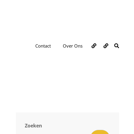
Over
Contact
ZOEKE
Contact
Over Ons
ons
Zoeken