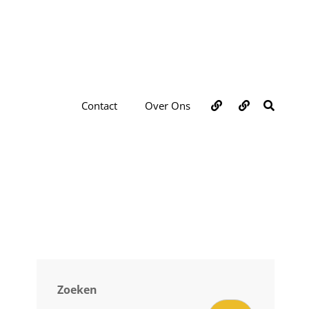
Over
Contact
ZOEKE
Contact
Over Ons
ons
Zoeken