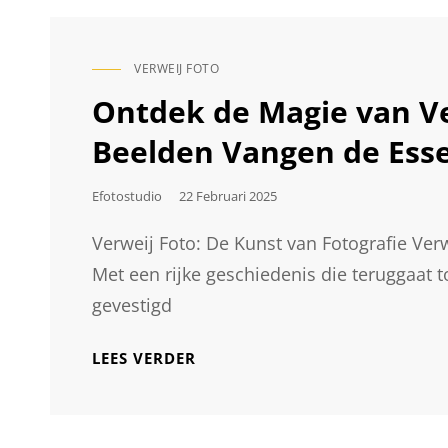
VERWEIJ FOTO
CAT
LINKS
Ontdek de Magie van Ve
Beelden Vangen de Ess
Geplaatst
Efotostudio
22 Februari 2025
Op
Verweij Foto: De Kunst van Fotografie Verw
Met een rijke geschiedenis die teruggaat t
gevestigd
ONTDEK
LEES VERDER
DE
MAGIE
VAN