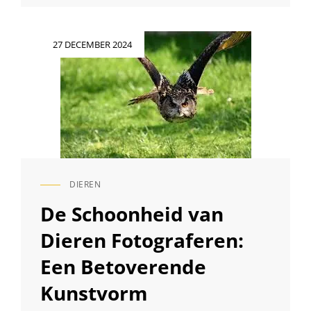
HET
FOTOGRAFEREN
VAN
Geplaatst
27 DECEMBER 2024
BEWEGENDE
op
DIEREN:
EEN
GIDS
VOOR
LEVENDIGE
FOTO’S
DIEREN
CAT
LINKS
De Schoonheid van
Dieren Fotograferen:
Een Betoverende
Kunstvorm