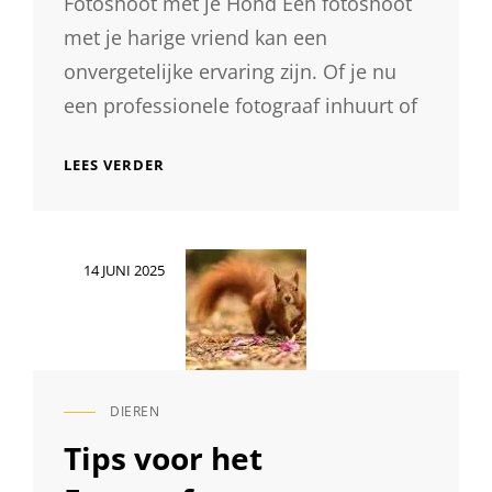
Fotoshoot met je Hond Een fotoshoot
met je harige vriend kan een
onvergetelijke ervaring zijn. Of je nu
een professionele fotograaf inhuurt of
PRACHTIGE
LEES VERDER
MOMENTEN
VASTGELEGD:
FOTOSHOOT
MET
Geplaatst
14 JUNI 2025
JOUW
op
TROUWE
HOND
DIEREN
CAT
LINKS
Tips voor het