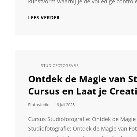
kunstvorm waarbij je de volledige controle
ONTDEK
LEES VERDER
DE
KUNST
VAN
BEELDVORMING:
WORKSHOP
STUDIOFOTOGRAFIE
STUDIOFOTOGRAFIE
CAT
LINKS
Ontdek de Magie van St
Cursus en Laat je Creati
Geplaatst
Efotostudio
19 Juli 2025
Op
Cursus Studiofotografie: Ontdek de Magie 
Studiofotografie: Ontdek de Magie van Foto