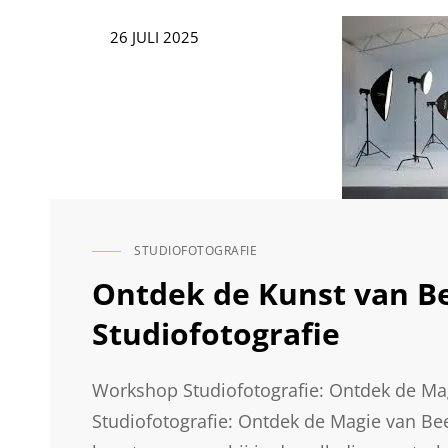
STUDIOFOTOGRAFIE
TIJDENS
Geplaatst
26 JULI 2025
ONZE
op
INSPIRERENDE
WORKSHOP
STUDIOFOTOGRAFIE
CAT
LINKS
Ontdek de Kunst van B
Studiofotografie
Workshop Studiofotografie: Ontdek de M
Studiofotografie: Ontdek de Magie van Be