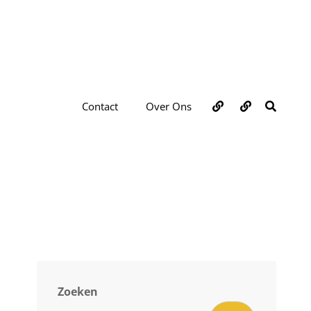
Over
Contact
ZOEKE
Contact
Over Ons
ons
Zoeken