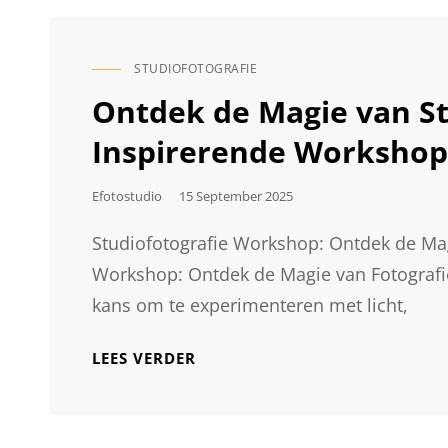
STUDIOFOTOGRAFIE
CAT
LINKS
Ontdek de Magie van St
Inspirerende Workshop
Geplaatst
Efotostudio
15 September 2025
Op
Studiofotografie Workshop: Ontdek de Magi
Workshop: Ontdek de Magie van Fotografie
kans om te experimenteren met licht,
ONTDEK
LEES VERDER
DE
MAGIE
VAN