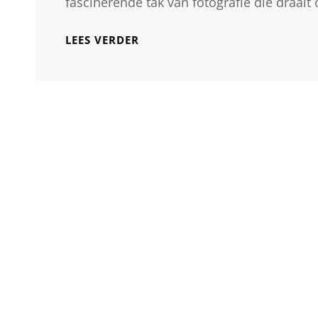
fascinerende tak van fotografie die draait
ONTDEK
LEES VERDER
DE
MAGIE
VAN
STUDIOFOTOGRAFIE:
VOLG
EEN
CURSUS
EN
LAAT
JE
CREATIVITEIT
SCHITTEREN!