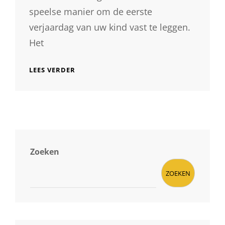
speelse manier om de eerste
verjaardag van uw kind vast te leggen.
Het
ONTDEK
LEES VERDER
DE
MAGIE
VAN
CAKESMASH
FOTOGRAFIE
VOOR
EEN
ONVERGETELIJKE
Zoeken
EERSTE
VERJAARDAG!
ZOEKEN