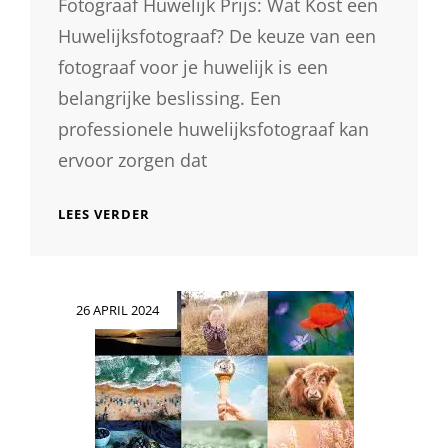
Fotograaf Huwelijk Prijs: Wat Kost een
Huwelijksfotograaf? De keuze van een
fotograaf voor je huwelijk is een
belangrijke beslissing. Een
professionele huwelijksfotograaf kan
ervoor zorgen dat
DE
LEES VERDER
PRIJS
VAN
EEN
HUWELIJKSFOTOGRAAF:
Geplaatst
26 APRIL 2024
WAT
op
KOST
FOTOGRAFIE
VOOR
JE
HUWELIJK?