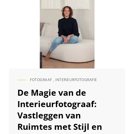
BIJBEROEP:
PASSIE
EN
CREATIVITEIT
NAAST
EEN
FULLTIME
BAAN
FOTOGRAAF
,
INTERIEURFOTOGRAFIE
CAT
LINKS
De Magie van de
Interieurfotograaf:
Vastleggen van
Ruimtes met Stijl en