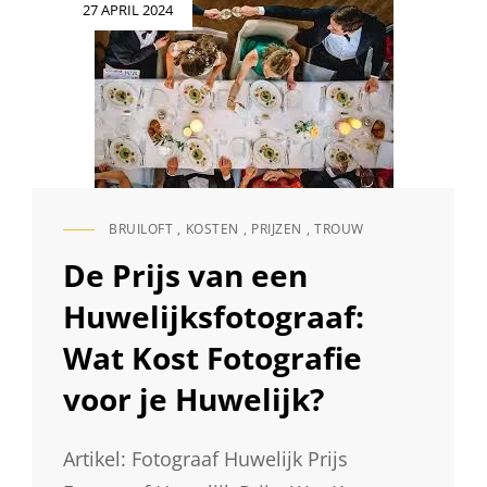
Geplaatst
27 APRIL 2024
KINDEREN
op
BRUILOFT
,
KOSTEN
,
PRIJZEN
,
TROUW
CAT
LINKS
De Prijs van een
Huwelijksfotograaf:
Wat Kost Fotografie
voor je Huwelijk?
Artikel: Fotograaf Huwelijk Prijs