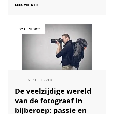
DE
LEES VERDER
KUNST
VAN
EEN
PROFESSIONELE
Geplaatst
22 APRIL 2024
FOTOGRAAF:
op
EMOTIES
VASTGELEGD
IN
BEELDEN
UNCATEGORIZED
CAT
LINKS
De veelzijdige wereld
van de fotograaf in
bijberoep: passie en