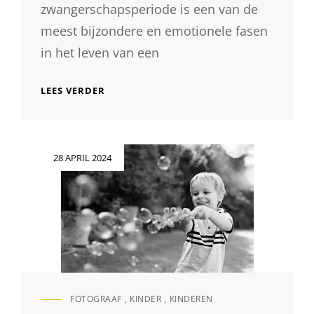
zwangerschapsperiode is een van de
meest bijzondere en emotionele fasen
in het leven van een
PRACHTIGE
LEES VERDER
HERINNERINGEN
VASTGELEGD:
DE
MAGIE
Geplaatst
28 APRIL 2024
VAN
op
ZWANGERSCHAPSFOTOGRAFIE
MET
EEN
PROFESSIONELE
FOTOGRAAF
FOTOGRAAF
,
KINDER
,
KINDEREN
CAT