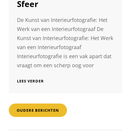
Sfeer
De Kunst van Interieurfotografie: Het
Werk van een Interieurfotograaf De
Kunst van Interieurfotografie: Het Werk
van een Interieurfotograaf
Interieurfotografie is een vak apart dat
vraagt om een scherp oog voor
DE
LEES VERDER
MAGIE
VAN
DE
INTERIEURFOTOGRAAF:
Berichtnavigatie
VASTLEGGEN
OUDERE BERICHTEN
VAN
RUIMTES
MET