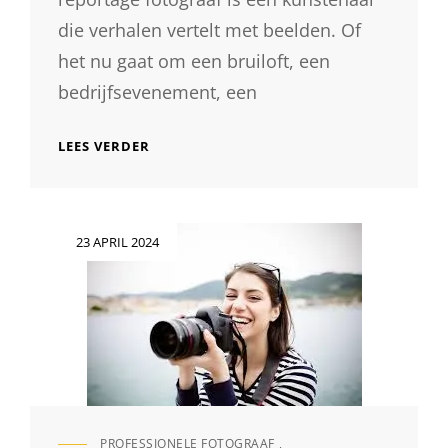
die verhalen vertelt met beelden. Of
het nu gaat om een bruiloft, een
bedrijfsevenement, een
DE
LEES VERDER
KUNST
VAN
DE
REPORTAGE
Geplaatst
23 APRIL 2024
FOTOGRAAF:
op
VERHALEN
VERTELD
IN
BEELDEN
PROFESSIONELE FOTOGRAAF
,