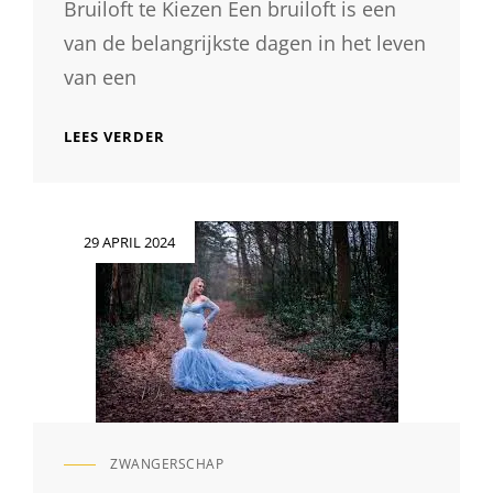
Bruiloft te Kiezen Een bruiloft is een
van de belangrijkste dagen in het leven
van een
PROFESSIONELE
LEES VERDER
FOTOGRAAF
VOOR
UW
ONVERGETELIJKE
Geplaatst
29 APRIL 2024
BRUILOFT
op
ZWANGERSCHAP
CAT