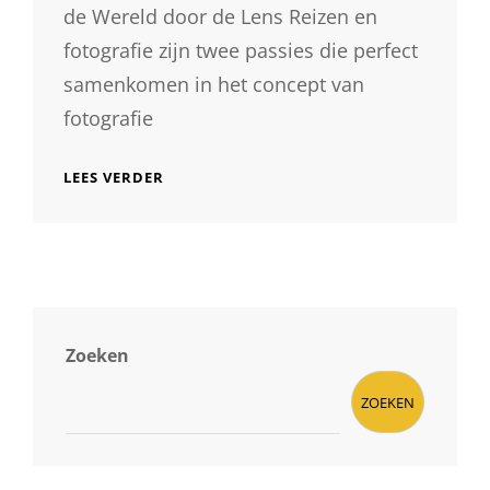
de Wereld door de Lens Reizen en
fotografie zijn twee passies die perfect
samenkomen in het concept van
fotografie
ONTDEK
LEES VERDER
DE
WERELD
DOOR
DE
LENS:
FOTOGRAFIE
REIZEN
VOOR
Zoeken
AVONTUURLIJKE
GEESTEN
ZOEKEN