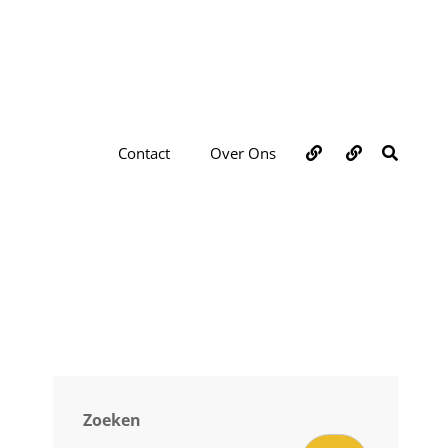
Over
Contact
ZOEKE
Contact
Over Ons
ons
Zoeken