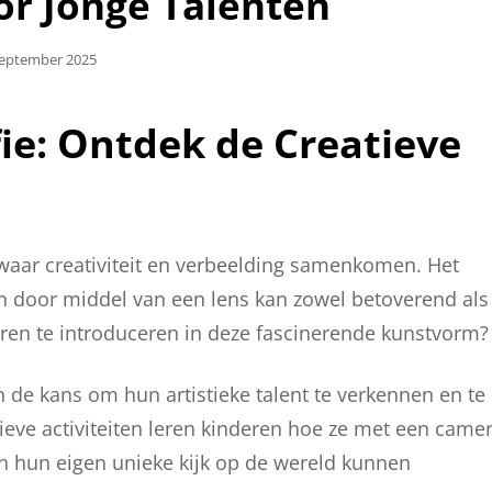
or Jonge Talenten
aatst
September 2025
ie: Ontdek de Creatieve
 waar creativiteit en verbeelding samenkomen. Het
 door middel van een lens kan zowel betoverend als
deren te introduceren in deze fascinerende kunstvorm?
n de kans om hun artistieke talent te verkennen en te
ieve activiteiten leren kinderen hoe ze met een came
hun eigen unieke kijk op de wereld kunnen