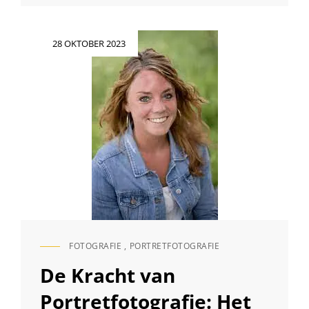
VASTLEGGEN
VAN
ONVERGETELIJKE
Geplaatst
28 OKTOBER 2023
MOMENTEN
op
OP
UW
SPECIALE
DAG
FOTOGRAFIE
,
PORTRETFOTOGRAFIE
CAT
LINKS
De Kracht van
Portretfotografie: Het