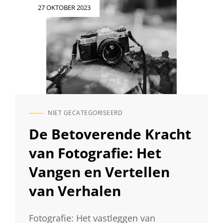
Geplaatst
27 OKTOBER 2023
VANGEN
op
VAN
PERSOONLIJKHEID
EN
EMOTIES
NIET GECATEGORISEERD
CAT
LINKS
De Betoverende Kracht
van Fotografie: Het
Vangen en Vertellen
van Verhalen
Fotografie: Het vastleggen van