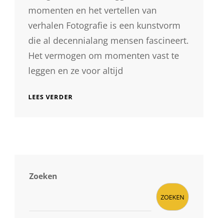
momenten en het vertellen van
verhalen Fotografie is een kunstvorm
die al decennialang mensen fascineert.
Het vermogen om momenten vast te
leggen en ze voor altijd
DE
LEES VERDER
BETOVERENDE
KRACHT
VAN
FOTOGRAFIE:
HET
VANGEN
EN
VERTELLEN
Zoeken
VAN
VERHALEN
ZOEKEN