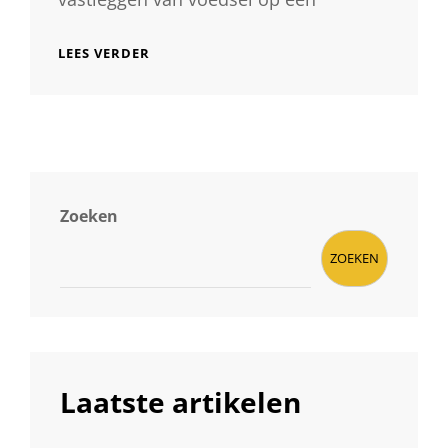
ONTDEK
LEES VERDER
DE
KUNST
VAN
CULINAIRE
FOTOGRAFIE:
SMAAKVOLLE
BEELDEN
DIE
Zoeken
VERLEIDEN
ZOEKEN
Laatste artikelen