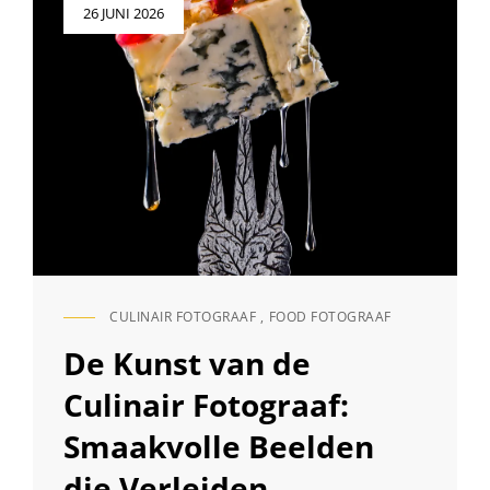
Geplaatst
26 JUNI 2026
op
CULINAIR FOTOGRAAF
,
FOOD FOTOGRAAF
CAT
LINKS
De Kunst van de
Culinair Fotograaf:
Smaakvolle Beelden
die Verleiden