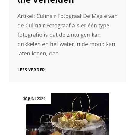
Artikel: Culinair Fotograaf De Magie van
de Culinair Fotograaf Als er één type
fotografie is dat de zintuigen kan
prikkelen en het water in de mond kan
laten lopen, dan
DE
LEES VERDER
KUNST
VAN
DE
CULINAIR
Geplaatst
30 JUNI 2024
FOTOGRAAF:
op
SMAAKVOLLE
BEELDEN
DIE
VERLEIDEN