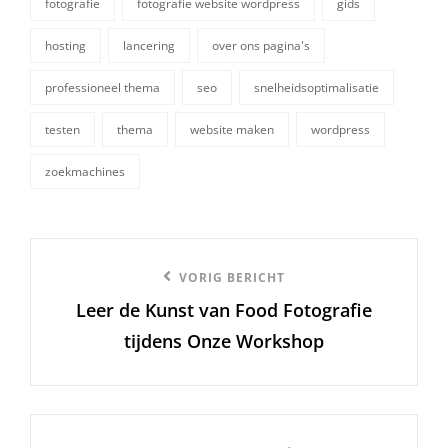
fotografie
fotografie website wordpress
gids
tags,
hosting
lancering
over ons pagina's
professioneel thema
seo
snelheidsoptimalisatie
testen
thema
website maken
wordpress
zoekmachines
Berichtnavigatie
Vorige
VORIG BERICHT
Leer de Kunst van Food Fotografie
bericht
tijdens Onze Workshop