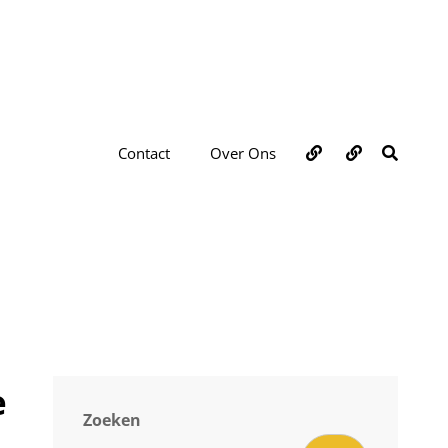
Over
Contact
ZOEKE
Contact
Over Ons
ons
e
Zoeken