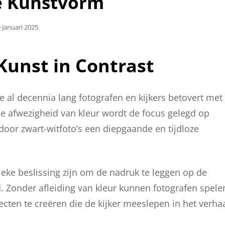
e Kunstvorm
plaatst
 Januari 2025
p
Kunst in Contrast
ie al decennia lang fotografen en kijkers betovert met
 de afwezigheid van kleur wordt de focus gelegd op
oor zwart-witfoto’s een diepgaande en tijdloze
ieke beslissing zijn om de nadruk te leggen op de
. Zonder afleiding van kleur kunnen fotografen spele
ten te creëren die de kijker meeslepen in het verha