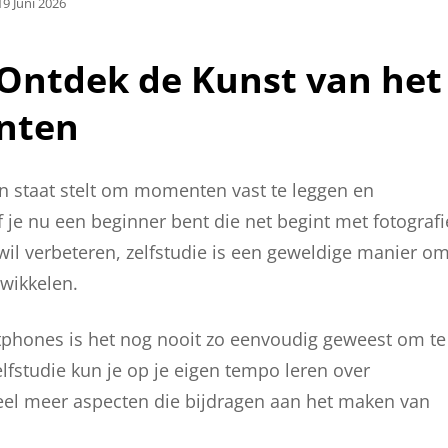
Geplaatst
19 Juni 2026
Op
: Ontdek de Kunst van het
nten
in staat stelt om momenten vast te leggen en
je nu een beginner bent die net begint met fotografi
 wil verbeteren, zelfstudie is een geweldige manier o
twikkelen.
tphones is het nog nooit zo eenvoudig geweest om te
fstudie kun je op je eigen tempo leren over
veel meer aspecten die bijdragen aan het maken van