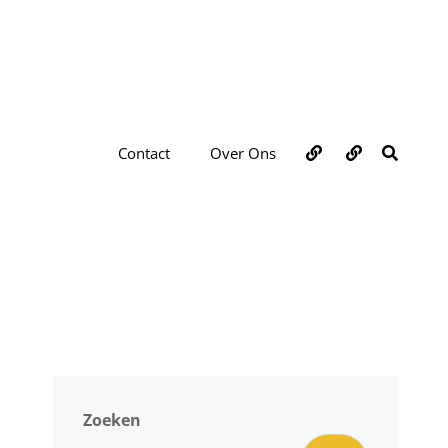
Over
Contact
ZOEKE
Contact
Over Ons
ons
Zoeken