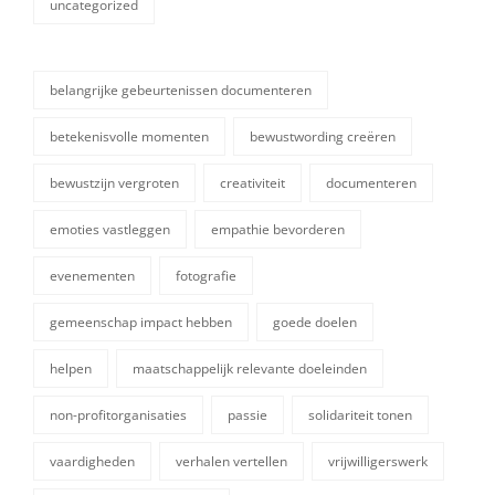
uncategorized
categorieën
belangrijke gebeurtenissen documenteren
betekenisvolle momenten
bewustwording creëren
bewustzijn vergroten
creativiteit
documenteren
emoties vastleggen
empathie bevorderen
evenementen
fotografie
tags,
gemeenschap impact hebben
goede doelen
helpen
maatschappelijk relevante doeleinden
non-profitorganisaties
passie
solidariteit tonen
vaardigheden
verhalen vertellen
vrijwilligerswerk