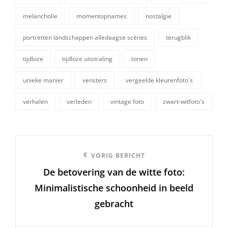
melancholie
momentopnames
nostalgie
tags,
portretten landschappen alledaagse scènes
terugblik
tijdloze
tijdloze uitstraling
tonen
unieke manier
vensters
vergeelde kleurenfoto's
verhalen
verleden
vintage foto
zwart-witfoto's
Berichtnavigatie
Vorige
VORIG BERICHT
De betovering van de witte foto:
bericht
Minimalistische schoonheid in beeld
gebracht