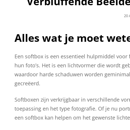
Verbluffende Beelde
Gep
20 
Op
Alles wat je moet wet
Een softbox is een essentieel hulpmiddel voor f
hun foto’s. Het is een lichtvormer die wordt ge
waardoor harde schaduwen worden geminimalise
gecreëerd.
Softboxen zijn verkrijgbaar in verschillende v
toepassing en het type fotografie. Of je nu port
een softbox kan helpen om het gewenste lichtef