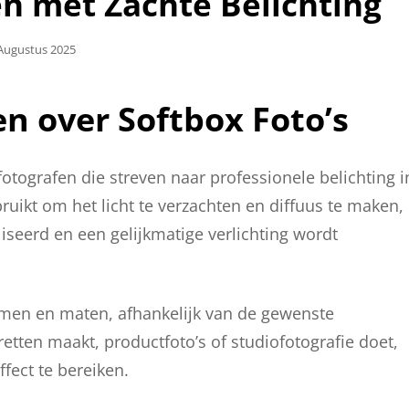
n met Zachte Belichting
laatst
Augustus 2025
en over Softbox Foto’s
otografen die streven naar professionele belichting i
bruikt om het licht te verzachten en diffuus te maken,
erd en een gelijkmatige verlichting wordt
ormen en maten, afhankelijk van de gewenste
retten maakt, productfoto’s of studiofotografie doet,
fect te bereiken.