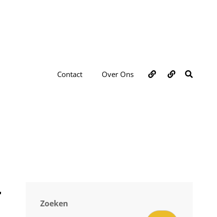
Over
Contact
ZOEKE
Contact
Over Ons
ons
r
Zoeken