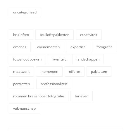
uncategorized
categorieën
bruiloften
bruiloftspakketten
creativiteit
emoties
evenementen
expertise
fotografie
fotoshoot boeken
kwaliteit
landschappen
maatwerk
momenten
offerte
pakketten
tags,
portretten
professionaliteit
rommen bravenboer fotografie
tarieven
vakmanschap