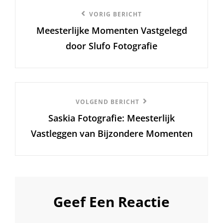
Berichtnavigatie
Vorige
VORIG BERICHT
Meesterlijke Momenten Vastgelegd
bericht
door Slufo Fotografie
Volgend
VOLGEND BERICHT
Saskia Fotografie: Meesterlijk
Bericht
Vastleggen van Bijzondere Momenten
Geef Een Reactie