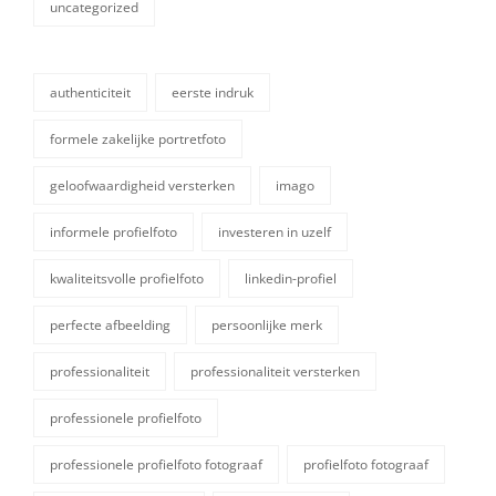
uncategorized
categorieën
authenticiteit
eerste indruk
formele zakelijke portretfoto
geloofwaardigheid versterken
imago
informele profielfoto
investeren in uzelf
kwaliteitsvolle profielfoto
linkedin-profiel
tags,
perfecte afbeelding
persoonlijke merk
professionaliteit
professionaliteit versterken
professionele profielfoto
professionele profielfoto fotograaf
profielfoto fotograaf