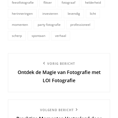
feestfotografie
flitser
fotograaf
helderheid
herinneringen
investeren
levendig
licht
tags,
momenten
party fotografie
professioneel
scherp
spontaan
verhaal
Berichtnavigatie
Vorige
VORIG BERICHT
Ontdek de Magie van Fotografie met
bericht
LOI Fotografie
Volgend
VOLGEND BERICHT