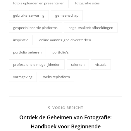
foto's uploaden en presenteren
fotografie sites
gebruikerservaring
gemeenschap
gespecialiseerde platforms
hoge kwaliteit afbeeldingen
tags,
inspiratie
online aanwezigheid versterken
portfolio beheren
portfolio's
professionele mogelijkheden
talenten
visuals
vormgeving
websiteplatform
Berichtnavigatie
Vorige
VORIG BERICHT
Ontdek de Geheimen van Fotografie:
bericht
Handboek voor Beginnende