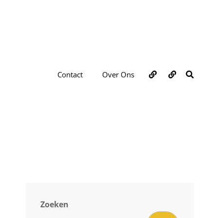
Over
Contact
ZOEKE
Contact
Over Ons
ons
Zoeken