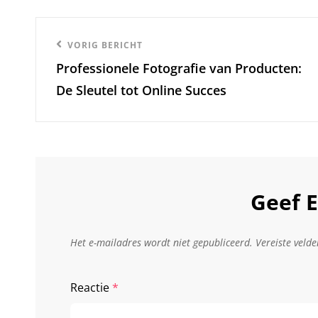
Berichtnavigatie
Vorige
VORIG BERICHT
Professionele Fotografie van Producten:
bericht
De Sleutel tot Online Succes
Geef E
Het e-mailadres wordt niet gepubliceerd.
Vereiste veld
Reactie
*