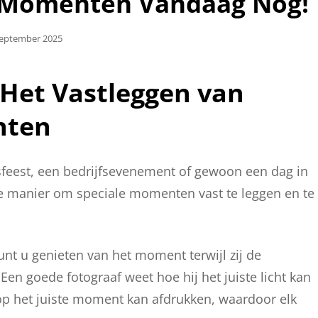
e Momenten Vandaag Nog!
aatst
September 2025
 Het Vastleggen van
nten
gsfeest, een bedrijfsevenement of gewoon een dag in
cte manier om speciale momenten vast te leggen en te
unt u genieten van het moment terwijl zij de
n goede fotograaf weet hoe hij het juiste licht kan
op het juiste moment kan afdrukken, waardoor elk