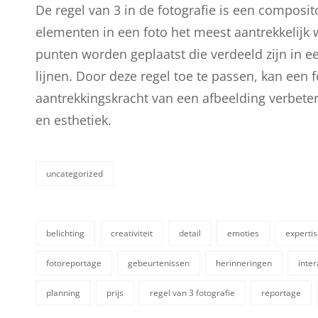
De regel van 3 in de fotografie is een composito
elementen in een foto het meest aantrekkelij
punten worden geplaatst die verdeeld zijn in ee
lijnen. Door deze regel toe te passen, kan een 
aantrekkingskracht van een afbeelding verbeter
en esthetiek.
uncategorized
categorieën
belichting
creativiteit
detail
emoties
experti
fotoreportage
gebeurtenissen
herinneringen
inter
tags,
planning
prijs
regel van 3 fotografie
reportage