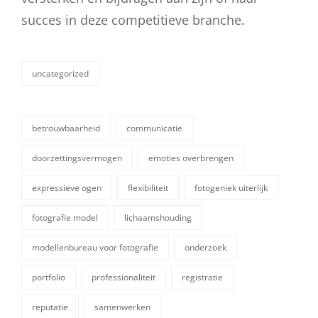
succes in deze competitieve branche.
uncategorized
categorieën
betrouwbaarheid
communicatie
doorzettingsvermogen
emoties overbrengen
expressieve ogen
flexibiliteit
fotogeniek uiterlijk
fotografie model
lichaamshouding
tags,
modellenbureau voor fotografie
onderzoek
portfolio
professionaliteit
registratie
reputatie
samenwerken