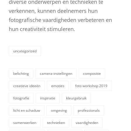
diverse onderwerpen en technieken te
verkennen, kunnen deelnemers hun
fotografische vaardigheden verbeteren en
hun creativiteit stimuleren.
uncategorized
categorieën
belichting
camera-instellingen
compositie
creatieve ideeën
emoties
foto workshop 2019
fotografie
inspiratie
kleurgebruik
tags,
licht en schaduw
omgeving
professionals
samenwerken
technieken
vaardigheden