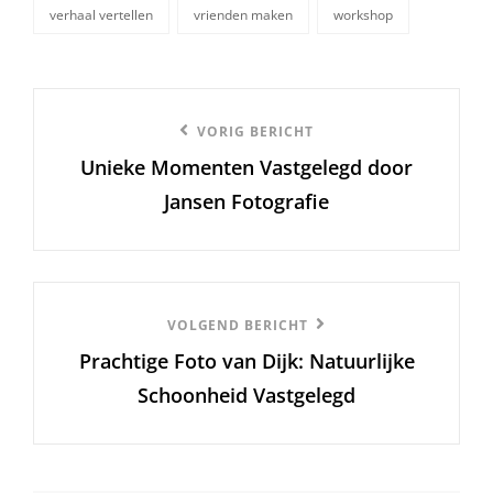
verhaal vertellen
vrienden maken
workshop
Berichtnavigatie
Vorige
VORIG BERICHT
Unieke Momenten Vastgelegd door
bericht
Jansen Fotografie
Volgend
VOLGEND BERICHT
Prachtige Foto van Dijk: Natuurlijke
Bericht
Schoonheid Vastgelegd