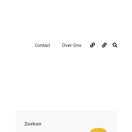
Over
Contact
ZOEKE
Contact
Over Ons
ons
Zoeken