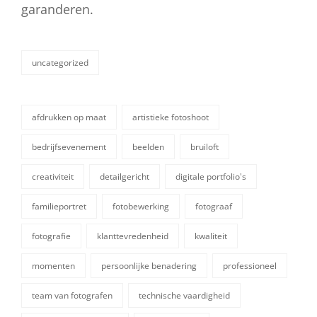
garanderen.
uncategorized
categorieën
afdrukken op maat
artistieke fotoshoot
bedrijfsevenement
beelden
bruiloft
creativiteit
detailgericht
digitale portfolio's
familieportret
fotobewerking
fotograaf
tags,
fotografie
klanttevredenheid
kwaliteit
momenten
persoonlijke benadering
professioneel
team van fotografen
technische vaardigheid