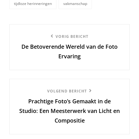
tijdloze herinneringen
vakmanschap
Berichtnavigatie
Vorige
VORIG BERICHT
De Betoverende Wereld van de Foto
bericht
Ervaring
Volgend
VOLGEND BERICHT
Prachtige Foto’s Gemaakt in de
Bericht
Studio: Een Meesterwerk van Licht en
Compositie