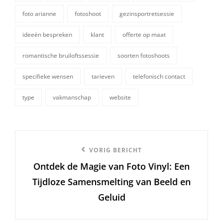
foto arianne
fotoshoot
gezinsportretsessie
tags,
ideeën bespreken
klant
offerte op maat
romantische bruiloftssessie
soorten fotoshoots
specifieke wensen
tarieven
telefonisch contact
type
vakmanschap
website
Berichtnavigatie
Vorige
VORIG BERICHT
Ontdek de Magie van Foto Vinyl: Een
bericht
Tijdloze Samensmelting van Beeld en
Geluid