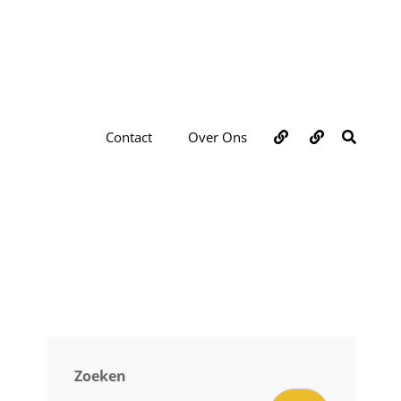
Over
Contact
ZOEKE
Contact
Over Ons
ons
Zoeken