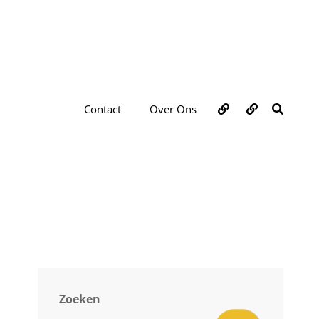
Over
Contact
ZOEKE
Contact
Over Ons
ons
Zoeken