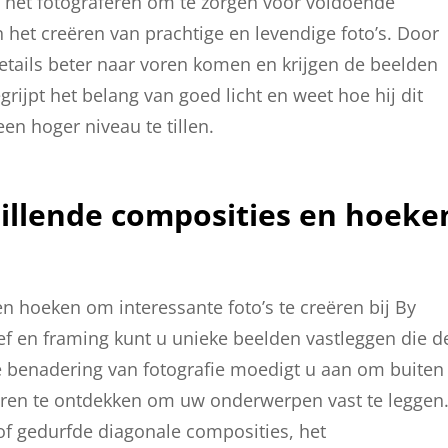
ij het fotograferen om te zorgen voor voldoende
 in het creëren van prachtige en levendige foto’s. Door
details beter naar voren komen en krijgen de beelden
ijpt het belang van goed licht en weet hoe hij dit
en hoger niveau te tillen.
illende composities en hoeke
n hoeken om interessante foto’s te creëren bij By
ef en framing kunt u unieke beelden vastleggen die d
ve benadering van fotografie moedigt u aan om buiten
ren te ontdekken om uw onderwerpen vast te leggen
of gedurfde diagonale composities, het