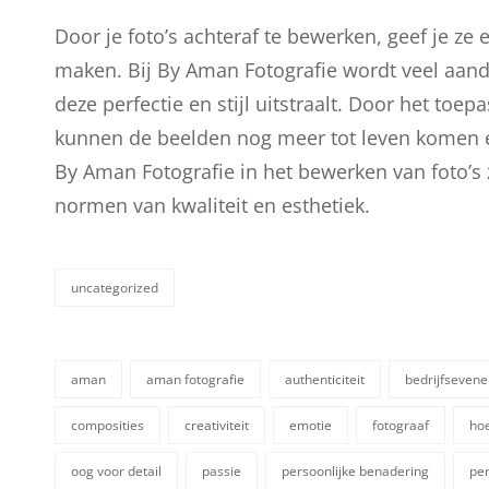
Door je foto’s achteraf te bewerken, geef je ze 
maken. Bij By Aman Fotografie wordt veel aand
deze perfectie en stijl uitstraalt. Door het to
kunnen de beelden nog meer tot leven komen en
By Aman Fotografie in het bewerken van foto’s 
normen van kwaliteit en esthetiek.
uncategorized
categorieën
aman
aman fotografie
authenticiteit
bedrijfseven
composities
creativiteit
emotie
fotograaf
ho
oog voor detail
passie
persoonlijke benadering
per
tags,