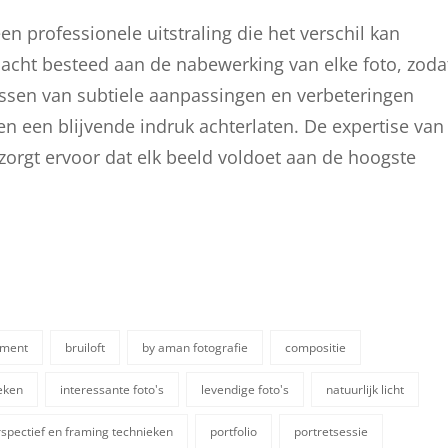
een professionele uitstraling die het verschil kan
acht besteed aan de nabewerking van elke foto, zoda
epassen van subtiele aanpassingen en verbeteringen
 een blijvende indruk achterlaten. De expertise van
zorgt ervoor dat elk beeld voldoet aan de hoogste
ement
bruiloft
by aman fotografie
compositie
eken
interessante foto's
levendige foto's
natuurlijk licht
spectief en framing technieken
portfolio
portretsessie