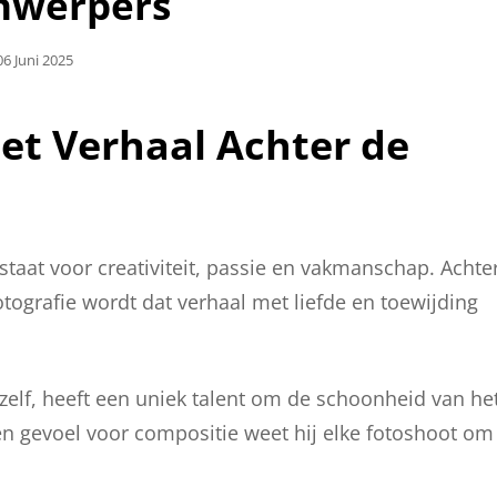
jnwerpers
Geplaatst
06 Juni 2025
Op
et Verhaal Achter de
taat voor creativiteit, passie en vakmanschap. Achte
otografie wordt dat verhaal met liefde en toewijding
zelf, heeft een uniek talent om de schoonheid van he
 en gevoel voor compositie weet hij elke fotoshoot om