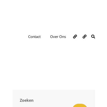
Over
Contact
ZOEKE
Contact
Over Ons
ons
e
Zoeken