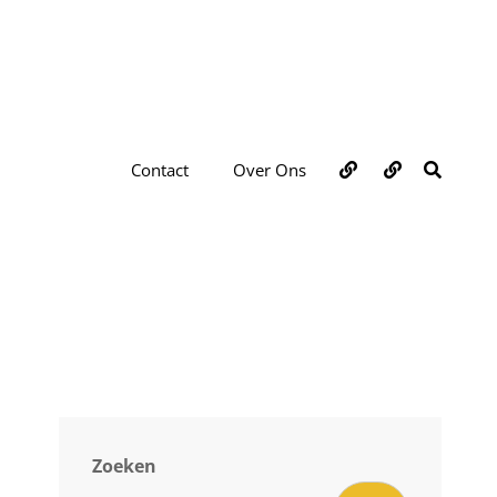
Over
Contact
ZOEKE
Contact
Over Ons
ons
Zoeken