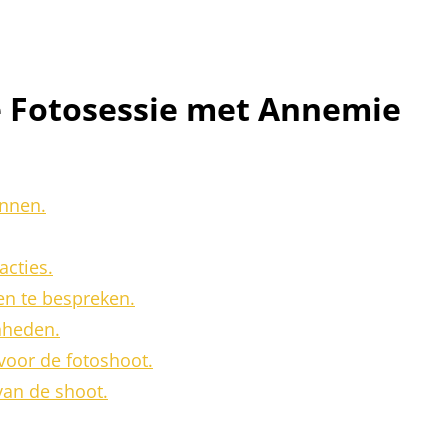
je Fotosessie met Annemie
ennen.
acties.
n te bespreken.
nheden.
 voor de fotoshoot.
van de shoot.