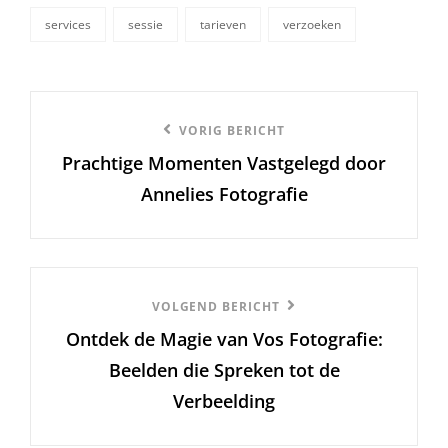
services
sessie
tarieven
verzoeken
Berichtnavigatie
Vorige
VORIG BERICHT
Prachtige Momenten Vastgelegd door
bericht
Annelies Fotografie
Volgend
VOLGEND BERICHT
Ontdek de Magie van Vos Fotografie:
Bericht
Beelden die Spreken tot de
Verbeelding