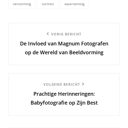
vervorming
vormen
waarneming
Berichtnavigatie
Vorige
VORIG BERICHT
De Invloed van Magnum Fotografen
bericht
op de Wereld van Beeldvorming
Volgend
VOLGEND BERICHT
Prachtige Herinneringen:
Bericht
Babyfotografie op Zijn Best