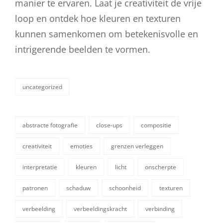
manier te ervaren. Laat je creativiteit de vrije
loop en ontdek hoe kleuren en texturen
kunnen samenkomen om betekenisvolle en
intrigerende beelden te vormen.
uncategorized
categorieën
abstracte fotografie
close-ups
compositie
creativiteit
emoties
grenzen verleggen
interpretatie
kleuren
licht
onscherpte
tags,
patronen
schaduw
schoonheid
texturen
verbeelding
verbeeldingskracht
verbinding