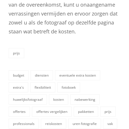
van de overeenkomst, kunt u onaangename
verrassingen vermijden en ervoor zorgen dat
zowel u als de fotograaf op dezelfde pagina
staan wat betreft de kosten.
prijs
categorieën
budget
diensten
eventuele extra kosten
extra's
flexibiliteit
fotoboek
huwelijksfotograaf
kosten
nabewerking
tags,
offertes
offertes vergelijken
pakketten
prijs
professionals
reiskosten
uren fotografie
vak