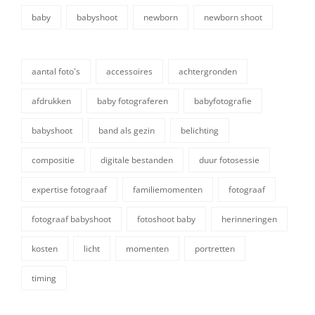
baby
babyshoot
newborn
newborn shoot
categorieën
aantal foto's
accessoires
achtergronden
afdrukken
baby fotograferen
babyfotografie
babyshoot
band als gezin
belichting
compositie
digitale bestanden
duur fotosessie
tags,
expertise fotograaf
familiemomenten
fotograaf
fotograaf babyshoot
fotoshoot baby
herinneringen
kosten
licht
momenten
portretten
timing