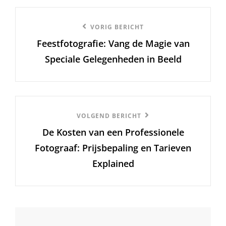
Berichtnavigatie
Vorige
VORIG BERICHT
Feestfotografie: Vang de Magie van
bericht
Speciale Gelegenheden in Beeld
Volgend
VOLGEND BERICHT
De Kosten van een Professionele
Bericht
Fotograaf: Prijsbepaling en Tarieven
Explained