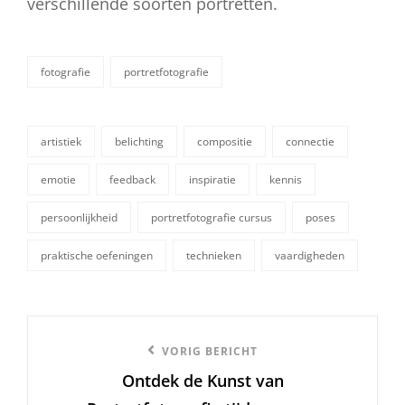
verschillende soorten portretten.
fotografie
portretfotografie
categorieën
artistiek
belichting
compositie
connectie
emotie
feedback
inspiratie
kennis
tags,
persoonlijkheid
portretfotografie cursus
poses
praktische oefeningen
technieken
vaardigheden
Berichtnavigatie
Vorige
VORIG BERICHT
Ontdek de Kunst van
bericht