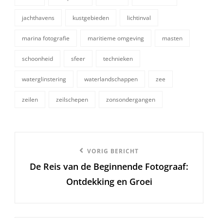
jachthavens
kustgebieden
lichtinval
marina fotografie
maritieme omgeving
masten
tags,
schoonheid
sfeer
technieken
waterglinstering
waterlandschappen
zee
zeilen
zeilschepen
zonsondergangen
Berichtnavigatie
Vorige
VORIG BERICHT
De Reis van de Beginnende Fotograaf:
bericht
Ontdekking en Groei