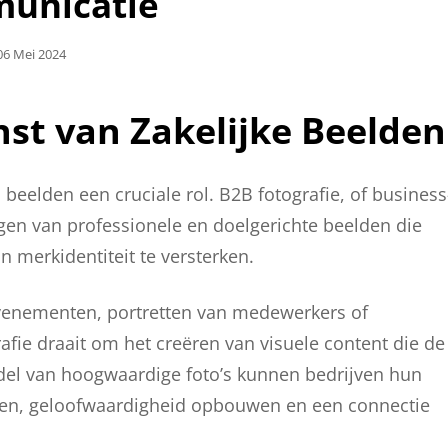
unicatie
Geplaatst
06 Mei 2024
Op
nst van Zakelijke Beelden
beelden een cruciale rol. B2B fotografie, of business
eggen van professionele en doelgerichte beelden die
n merkidentiteit te versterken.
evenementen, portretten van medewerkers of
fie draait om het creëren van visuele content die de
ddel van hoogwaardige foto’s kunnen bedrijven hun
tten, geloofwaardigheid opbouwen en een connectie