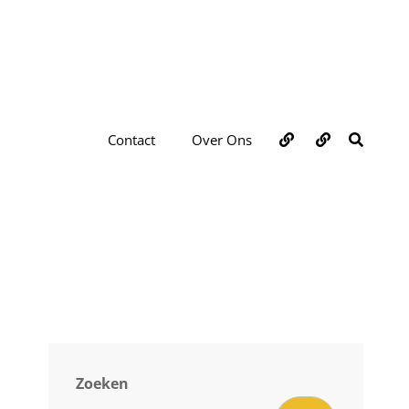
Over
Contact
ZOEKE
Contact
Over Ons
ons
Zoeken