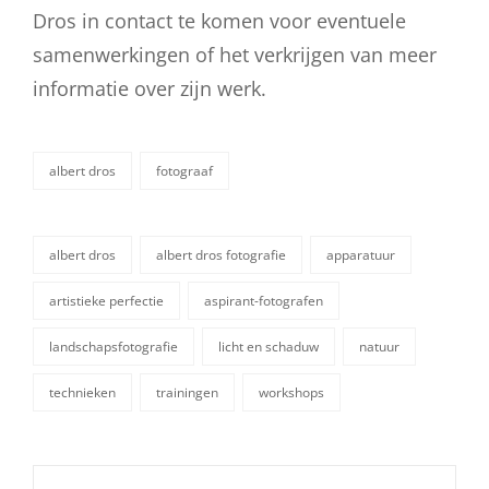
Dros in contact te komen voor eventuele
samenwerkingen of het verkrijgen van meer
informatie over zijn werk.
albert dros
fotograaf
categorieën
albert dros
albert dros fotografie
apparatuur
artistieke perfectie
aspirant-fotografen
tags,
landschapsfotografie
licht en schaduw
natuur
technieken
trainingen
workshops
Berichtnavigatie