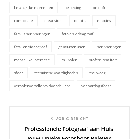
belangrijke momenten
belichting
bruiloft
compositie
creativiteit
details
emoties
familieherinneringen
foto en videograaf
tags,
foto- en videograaf
gebeurtenissen
herinneringen
menselijke interactie
mijlpalen
professionaliteit
sfeer
technische vaardigheden
trouwdag
verhalenvertellervoldoende licht
verjaardagsfeest
Berichtnavigatie
Vorige
VORIG BERICHT
Professionele Fotograaf aan Huis:
bericht
Jouw Unieke Fotoshoot Beleven