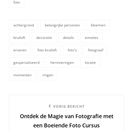
foto
categorieën
achtergrond
belangrijke personen
bloemen
bruiloft
decoratie
details
emoties
ervaren
foto bruiloft
foto's
fotograaf
tags,
gespecialiseerd
herinneringen
locatie
momenten
ringen
Berichtnavigatie
Vorige
VORIG BERICHT
Ontdek de Magie van Fotografie met
bericht
een Boeiende Foto Cursus