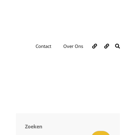
Over
Contact
ZOEKE
Contact
Over Ons
ons
Zoeken