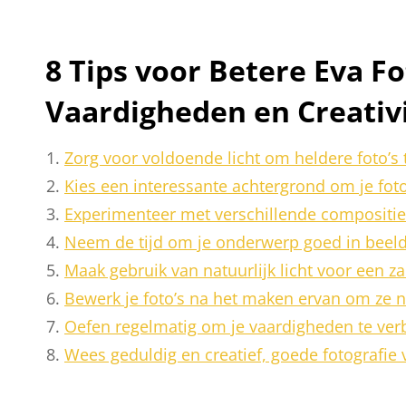
8 Tips voor Betere Eva Fo
Vaardigheden en Creativi
Zorg voor voldoende licht om heldere foto’s t
Kies een interessante achtergrond om je fot
Experimenteer met verschillende composities
Neem de tijd om je onderwerp goed in beeld 
Maak gebruik van natuurlijk licht voor een zac
Bewerk je foto’s na het maken ervan om ze 
Oefen regelmatig om je vaardigheden te verb
Wees geduldig en creatief, goede fotografie