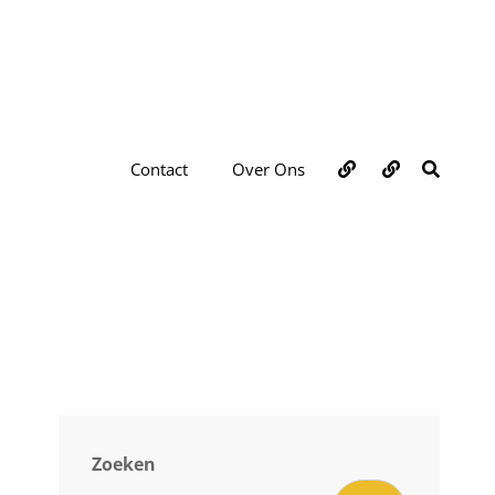
Over
Contact
ZOEKE
Contact
Over Ons
ons
Zoeken