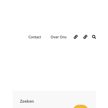
Over
Contact
ZOEKE
Contact
Over Ons
ons
Zoeken