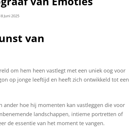
ograaf van Emoties
Geplaatst
18 Juni 2025
Op
Kunst van
ereld om hem heen vastlegt met een uniek oog voor
gon op jonge leeftijd en heeft zich ontwikkeld tot een
en ander hoe hij momenten kan vastleggen die voor
dembenemende landschappen, intieme portretten of
er de essentie van het moment te vangen.