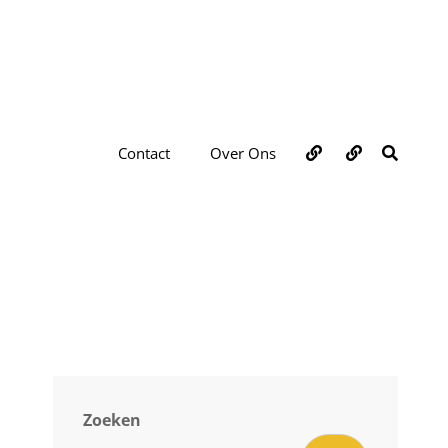
Over
Contact
ZOEKE
Contact
Over Ons
ons
Zoeken