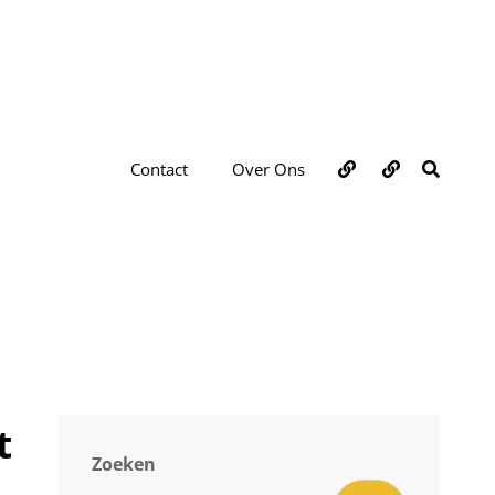
Over
Contact
ZOEKE
Contact
Over Ons
ons
t
Zoeken