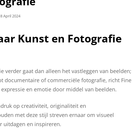
ografie
eplaatst
8 April 2024
Op
aar Kunst en Fotografie
die verder gaat dan alleen het vastleggen van beelden;
tot documentaire of commerciële fotografie, richt Fine
ke expressie en emotie door middel van beelden.
ruk op creativiteit, originaliteit en
ouden met deze stijl streven ernaar om visueel
r uitdagen en inspireren.