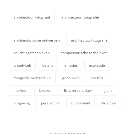
architectuur fotograaf
architectuur fotografie
categorieën
architectonische ontwerpen
architectuurfotografie
belichtingstechnieken
compositorische technieken
creativiteit
details
emoties
expressie
tags,
fotografie architectuur
gebouwen
hoeken
interieur
karakter
licht en schaduw
lijnen
omgeving
perspectief
schoonheid
structuur
Berichtnavigatie