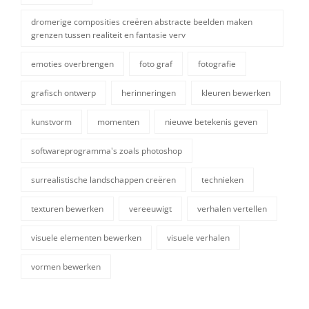
dromerige composities creëren abstracte beelden maken
grenzen tussen realiteit en fantasie verv
emoties overbrengen
foto graf
fotografie
grafisch ontwerp
herinneringen
kleuren bewerken
kunstvorm
momenten
nieuwe betekenis geven
tags,
softwareprogramma's zoals photoshop
surrealistische landschappen creëren
technieken
texturen bewerken
vereeuwigt
verhalen vertellen
visuele elementen bewerken
visuele verhalen
vormen bewerken