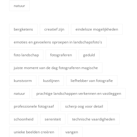
natuur
categorieën
bergketens
creatief zijn
eindeloze mogelijkheden
emoties en gevoelens oproepen in landschapsfoto's
foto landschap
fotograferen
geduld
juiste moment van de dag fotograferen magische
kunstvorm
kustlijnen
liefhebber van fotografie
tags,
natuur
prachtige landschappen verkennen en vastleggen
professionele fotograaf
scherp oog voor detail
schoonheid
sereniteit
technische vaardigheden
unieke beelden creëren
vangen