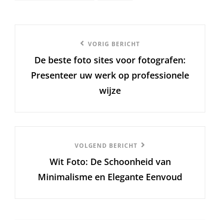
Berichtnavigatie
Vorige
VORIG BERICHT
De beste foto sites voor fotografen:
bericht
Presenteer uw werk op professionele
wijze
Volgend
VOLGEND BERICHT
Wit Foto: De Schoonheid van
Bericht
Minimalisme en Elegante Eenvoud