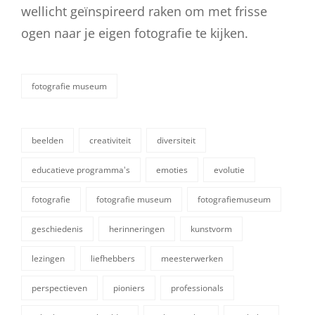
wellicht geïnspireerd raken om met frisse
ogen naar je eigen fotografie te kijken.
fotografie museum
categorieën
beelden
creativiteit
diversiteit
educatieve programma's
emoties
evolutie
fotografie
fotografie museum
fotografiemuseum
geschiedenis
herinneringen
kunstvorm
tags,
lezingen
liefhebbers
meesterwerken
perspectieven
pioniers
professionals