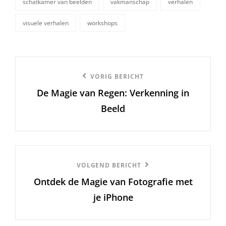
schatkamer van beelden
vakmanschap
verhalen
visuele verhalen
workshops
Berichtnavigatie
Vorige
VORIG BERICHT
De Magie van Regen: Verkenning in
bericht
Beeld
Volgend
VOLGEND BERICHT
Ontdek de Magie van Fotografie met
Bericht
je iPhone